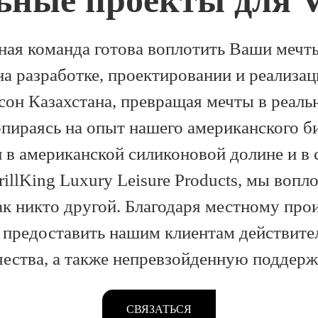
ьные проекты для V
ая команда готова воплотить Ваши мечты
на разработке, проектировании и реализа
сон Казахстана, превращая мечты в реал
опираясь на опыт нашего американского б
в американской силиконовой долине и в 
rillKing Luxury Leisure Products, мы воп
ак никто другой. Благодаря местному про
 предоставить нашим клиентам действит
чества, а также непревзойденную поддерж
СВЯЗАТЬСЯ