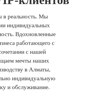
IP-клиентов
 в реальность. Мы
ции индивидуальных
ьность. Вдохновленные
изнеса работающего с
сочетании с нашей
лощаем мечты наших
изводству в Алматы,
ельно индивидуальную
ку и обслуживание.