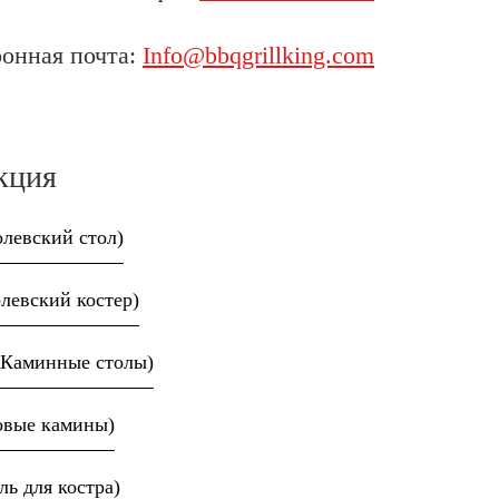
онная почта:
Info@bbqgrillking.com
кция
олевский стол)
олевский костер)
 (Каминные столы)
зовые камины)
иль для костра)