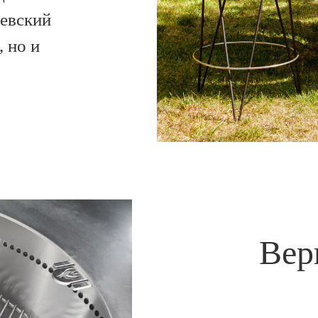
евский
 но и
Вер