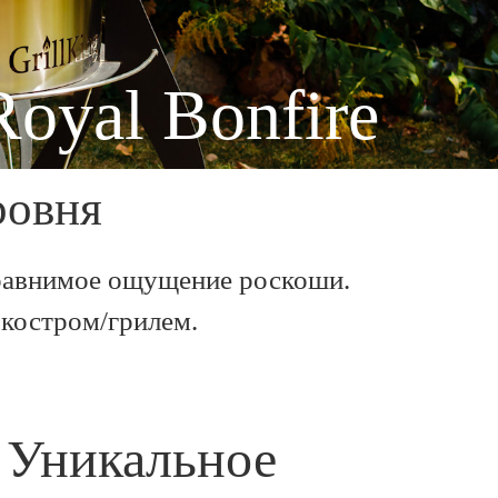
Royal Bonfire
ровня
 сравнимое ощущение роскоши.
 костром/грилем.
Уникальное