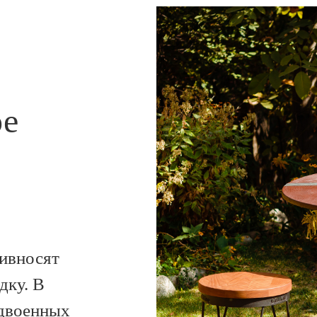
ое
ивносят
дку. В
сдвоенных