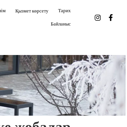
нім
Тарих
Қызмет көрсету
Байланыс