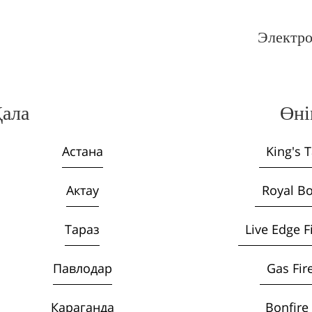
Электр
ала
Өні
Астана
King's 
Актау
Royal B
Тараз
Live Edge F
Павлодар
Gas Fir
Караганда
Bonfire 