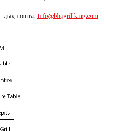
ондық пошта:
Info@bbqgrillking.com
м
Table
onfire
ire Table
epits
Grill