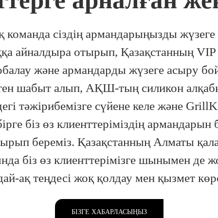
ттерге арналған же
қ команда сіздің армандарыңызды жүзеге 
а айналдыра отырып, Қазақстанның VIP 
жобалау және армандарды жүзеге асыру б
ттен шабыт алып, АҚШ-тың силикон алқа
дегі тәжірибемізге сүйене келе және GrillK
бірге біз өз клиенттеріміздің армандарын
сырып береміз. Қазақстанның Алматы қал
ында біз өз клиенттерімізге шынымен де 
ай-ақ теңдесі жоқ қолдау мен қызмет көр
БІЗГЕ ХАБАРЛАСЫҢЫЗ