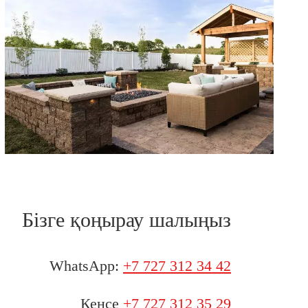
Бізге қоңырау шалыңыз
WhatsApp:
+7 727 312 34 42
Кеңсе
+7 727 312 35 29