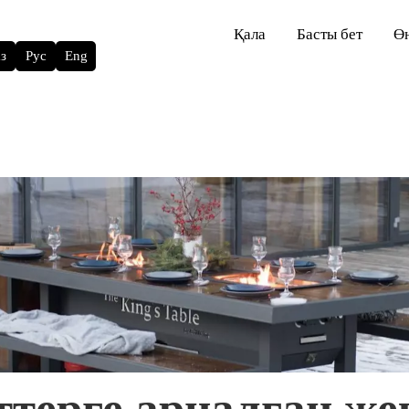
Қала
Басты бет
Ө
з
Рус
Eng