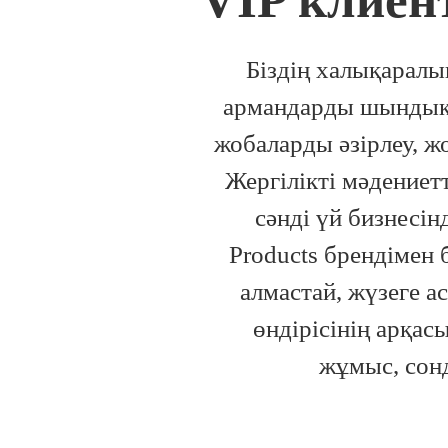
VIP клиен
Біздің халықаралы
армандарды шындыққ
жобаларды әзірлеу, 
Жергілікті мәдение
сәнді үй бизнесін
Products брендімен 
алмастай, жүзеге а
өндірісінің арқас
жұмыс, сонд