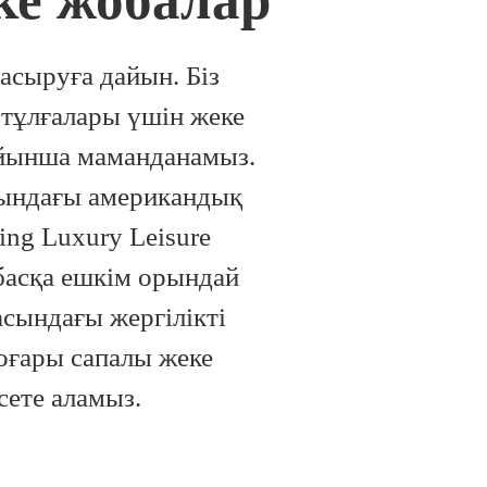
ке жобалар
асыруға дайын. Біз
тұлғалары үшін жеке
ойынша маманданамыз.
бындағы американдық
ing Luxury Leisure
 басқа ешкім орындай
асындағы жергілікті
жоғары сапалы жеке
сете аламыз.