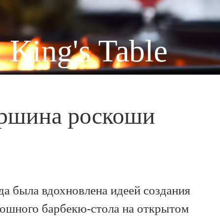
King's Table
ршина роскоши
а была вдохновлена идеей создания
кошного барбекю-стола на открытом