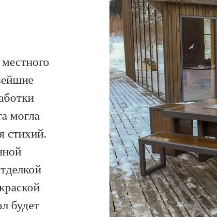
 местного
вейшие
аботки
та могла
я стихий.
нной
отделкой
краской
ол будет