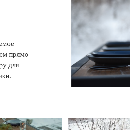
аемое
ем прямо
ру для
ики.