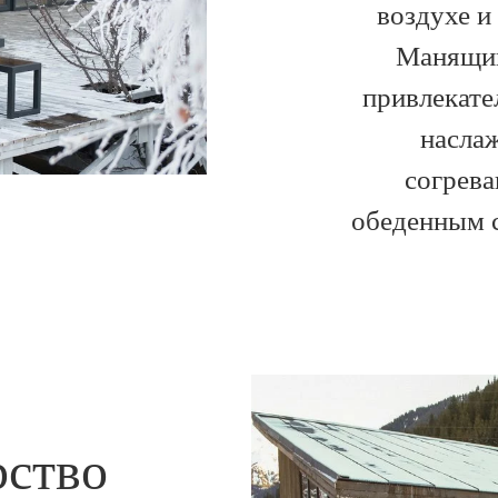
воздухе и
Манящий
привлекате
насла
согрев
обеденным с
рство