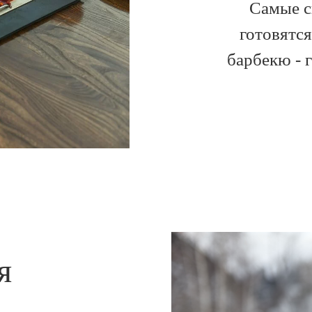
Самые с
готовятс
барбекю - 
я