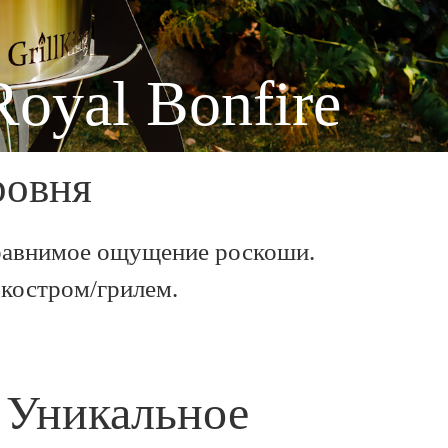
Royal Bonfire
ровня
 сравнимое ощущение роскоши.
 костром/грилем.
Уникальное