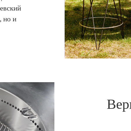
евский
 но и
Вер