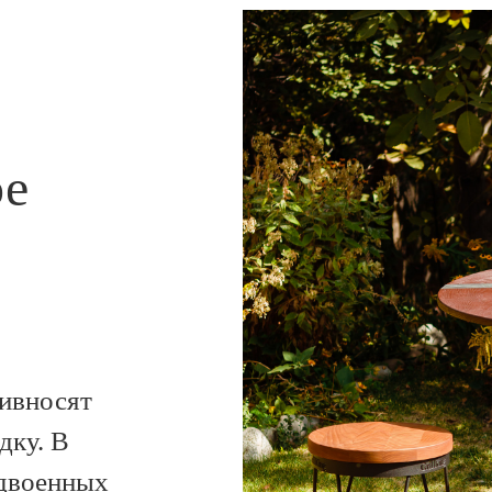
ое
ивносят
дку. В
сдвоенных