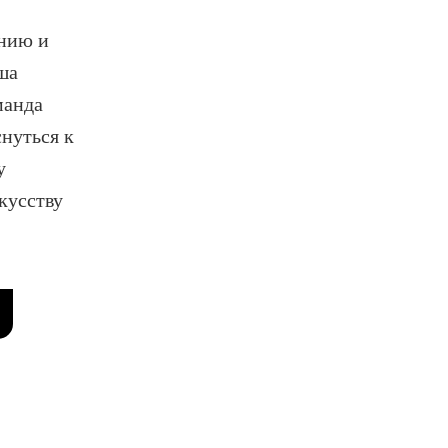
ению и
ша
манда
нуться к
у
кусству