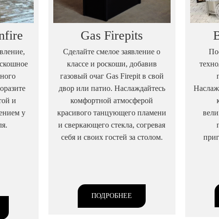
nfire
Gas Firepits
B
вление,
Сделайте смелое заявление о
По
роскошное
классе и роскоши, добавив
техно
бного
газовый очаг Gas Firepit в свой
оразите
двор или патио. Наслаждайтесь
Наслаж
той и
комфортной атмосферой
ением у
красивого танцующего пламени
вел
ля.
и сверкающего стекла, согревая
себя и своих гостей за столом.
приг
ПОДРОБНЕЕ