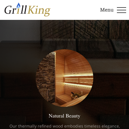
Menu
Natural Beauty
Our thermally refined wood embodies timeless elegance,